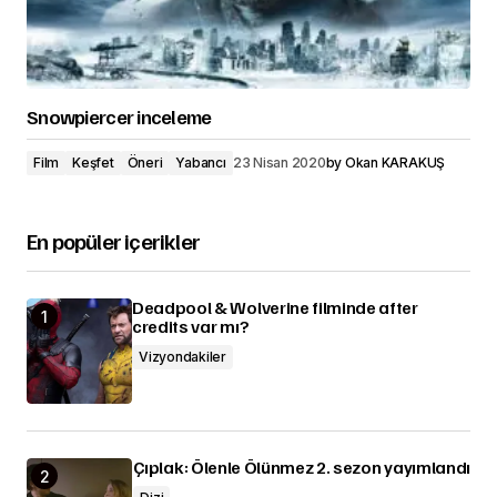
Snowpiercer inceleme
Film
Keşfet
Öneri
Yabancı
23 Nisan 2020
by
Okan KARAKUŞ
En popüler içerikler
Deadpool & Wolverine filminde after
credits var mı?
Vizyondakiler
Çıplak: Ölenle Ölünmez 2. sezon yayımlandı