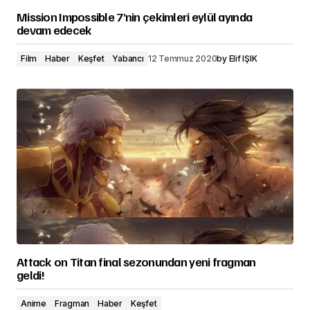
Mission Impossible 7’nin çekimleri eylül ayında
devam edecek
Film
Haber
Keşfet
Yabancı
12 Temmuz 2020
by
Elif IŞIK
Attack on Titan final sezonundan yeni fragman
geldi!
Anime
Fragman
Haber
Keşfet