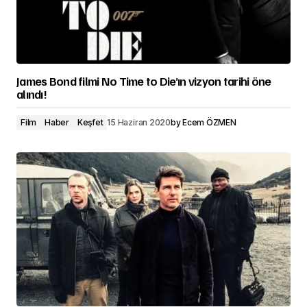
James Bond filmi No Time to Die’ın vizyon tarihi öne
alındı!
Film
Haber
Keşfet
15 Haziran 2020
by
Ecem ÖZMEN