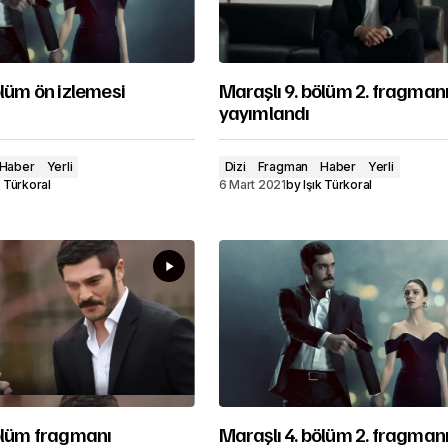
ölüm ön izlemesi
Maraşlı 9. bölüm 2. fragman
yayımlandı
Haber
Yerli
Dizi
Fragman
Haber
Yerli
k Türkoral
6 Mart 2021
by
Işık Türkoral
bölüm fragmanı
Maraşlı 4. bölüm 2. fragman