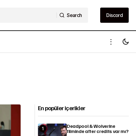
Search
Discord
Search
Discord
En popüler içerikler
Deadpool & Wolverine
filminde after credits var mı?