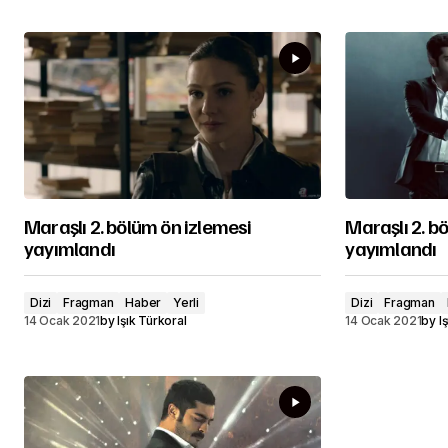
Maraşlı 2. bölüm ön izlemesi
Maraşlı 2. 
yayımlandı
yayımlandı
Dizi
Fragman
Haber
Yerli
Dizi
Fragman
14 Ocak 2021
by
Işık Türkoral
14 Ocak 2021
by
I