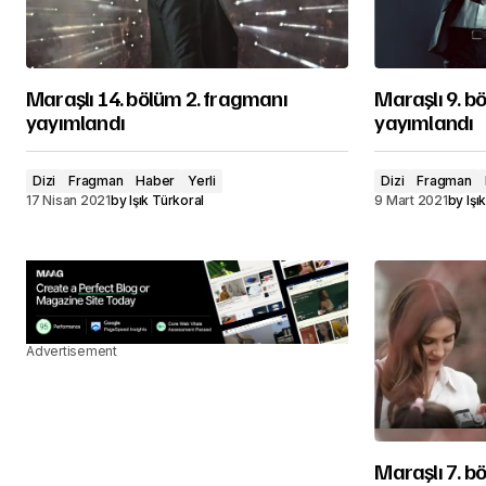
Maraşlı 14. bölüm 2. fragmanı
Maraşlı 9. b
yayımlandı
yayımlandı
Dizi
Fragman
Haber
Yerli
Dizi
Fragman
17 Nisan 2021
by
Işık Türkoral
9 Mart 2021
by
Işı
Advertisement
Maraşlı 7. 