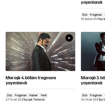
yayımlandı
Dizi
Fragman
19 Şubat 2021
by
I
Maraşlı 4. bölüm fragmanı
Maraşlı 3. b
yayımlandı
yayımlandı
Dizi
Fragman
Haber
Yerli
Dizi
Fragman
27 Ocak 2021
by
Işık Türkoral
24 Ocak 2021
by
I