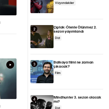
Vizyondakiler
ı
Çıplak: Ölenle Ölünmez 2.
sezon yayımlandı
Dizi
Balkaya filmi ne zaman
çıkacak?
Film
Mindhunter 3. sezon olacak
mı?
ı
Dizi