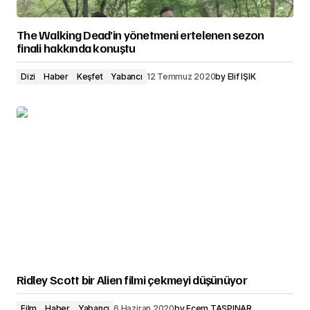
The Walking Dead’in yönetmeni ertelenen sezon
finali hakkında konuştu
Dizi
Haber
Keşfet
Yabancı
12 Temmuz 2020
by
Elif IŞIK
Ridley Scott bir Alien filmi çekmeyi düşünüyor
Film
Haber
Yabancı
6 Haziran 2020
by
Ecem TAŞPINAR