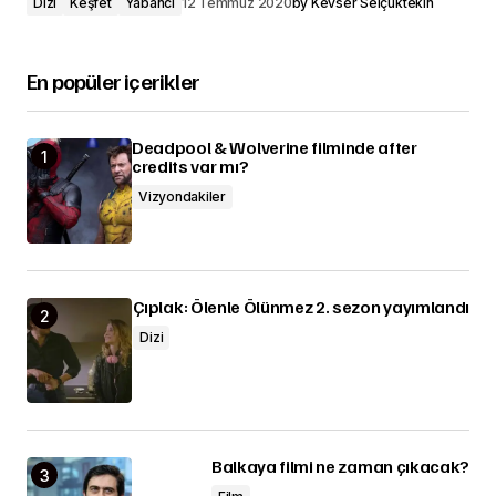
Dizi
Keşfet
Yabancı
12 Temmuz 2020
by
Kevser Selçuktekin
En popüler içerikler
Deadpool & Wolverine filminde after
credits var mı?
Vizyondakiler
Çıplak: Ölenle Ölünmez 2. sezon yayımlandı
Dizi
Balkaya filmi ne zaman çıkacak?