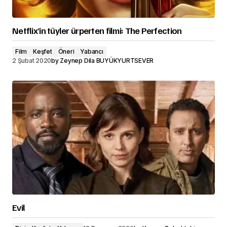
Netflix’in tüyler ürperten filmi: The Perfection
Film
Keşfet
Öneri
Yabancı
2 Şubat 2020
by
Zeynep Dila BÜYÜKYURTSEVER
Evil