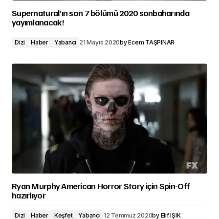
Supernatural’ın son 7 bölümü 2020 sonbaharında
yayımlanacak!
Dizi
Haber
Yabancı
21 Mayıs 2020
by
Ecem TAŞPINAR
Ryan Murphy American Horror Story için Spin-Off
hazırlıyor
Dizi
Haber
Keşfet
Yabancı
12 Temmuz 2020
by
Elif IŞIK