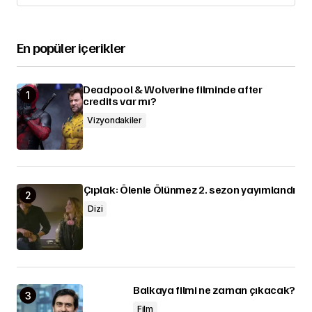
Load More
En popüler içerikler
Deadpool & Wolverine filminde after
credits var mı?
Vizyondakiler
Çıplak: Ölenle Ölünmez 2. sezon yayımlandı
Dizi
Balkaya filmi ne zaman çıkacak?
Film