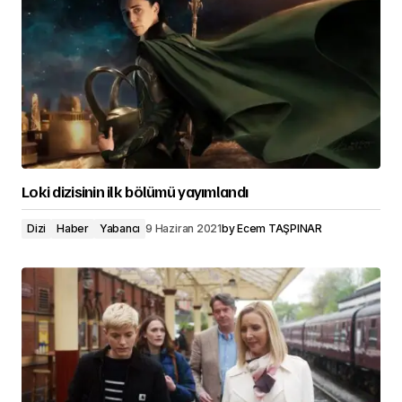
Loki dizisinin ilk bölümü yayımlandı
Dizi
Haber
Yabancı
9 Haziran 2021
by
Ecem TAŞPINAR