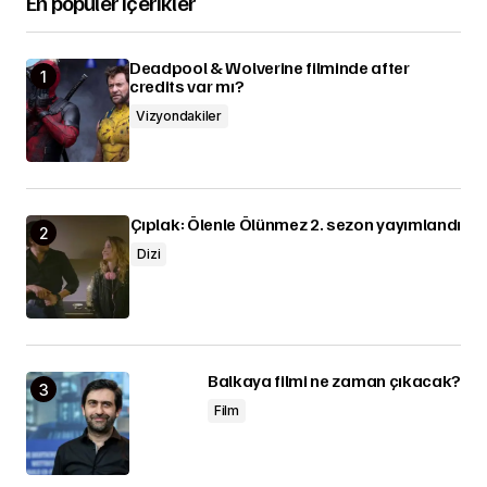
En popüler içerikler
Deadpool & Wolverine filminde after
credits var mı?
Vizyondakiler
Çıplak: Ölenle Ölünmez 2. sezon yayımlandı
Dizi
Balkaya filmi ne zaman çıkacak?
Film