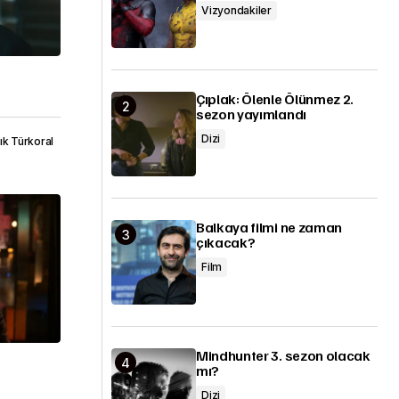
Vizyondakiler
Çıplak: Ölenle Ölünmez 2.
sezon yayımlandı
Dizi
şık Türkoral
Balkaya filmi ne zaman
çıkacak?
Film
Mindhunter 3. sezon olacak
mı?
Dizi