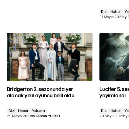
Dizi
Haber
Ya
31 Mayıs 2021
by
Bridgerton 2. sezonunda yer
Lucifer 5. se
alacak yeni oyuncu belli oldu
yayımlandı
Dizi
Haber
Yabancı
Dizi
Haber
Ya
29 Mayıs 2021
by
Gülcan YÜKSEL
28 Mayıs 2021
by