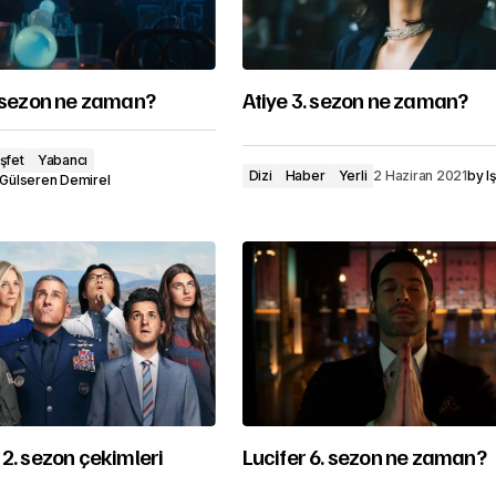
. sezon ne zaman?
Atiye 3. sezon ne zaman?
şfet
Yabancı
Dizi
Haber
Yerli
2 Haziran 2021
by
I
Gülseren Demirel
2. sezon çekimleri
Lucifer 6. sezon ne zaman?