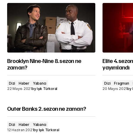
Brooklyn Nine-Nine 8. sezon ne
Elite 4. sez
zaman?
yayımlandı
Dizi
Haber
Yabancı
Dizi
Fragman
22 Mayıs 2021
by
Işık Türkoral
20 Mayıs 2021
by
Outer Banks 2. sezon ne zaman?
Dizi
Haber
Yabancı
12 Haziran 2021
by
Işık Türkoral