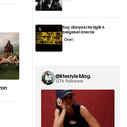
Suç dünyası ile ilgili 4
belgesel önerisi
Öneri
@lifestyle Mag.
127k Followers
zon