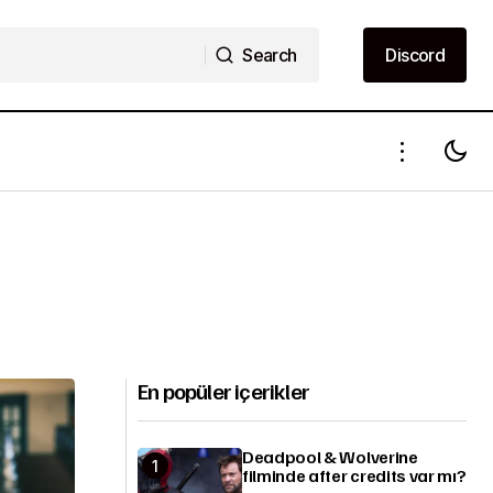
Search
Discord
Search
Discord
En popüler içerikler
Deadpool & Wolverine
filminde after credits var mı?