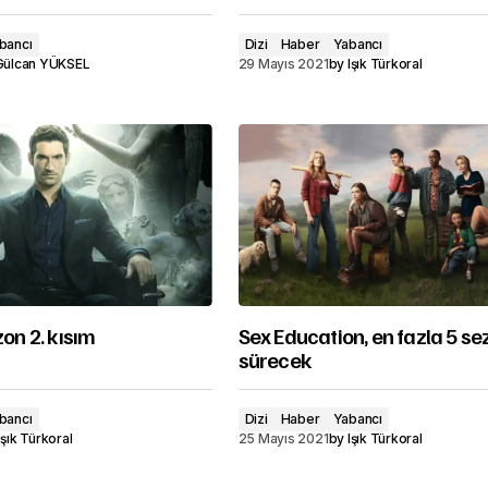
bancı
Dizi
Haber
Yabancı
Gülcan YÜKSEL
29 Mayıs 2021
by
Işık Türkoral
zon 2. kısım
Sex Education, en fazla 5 se
sürecek
bancı
Dizi
Haber
Yabancı
Işık Türkoral
25 Mayıs 2021
by
Işık Türkoral