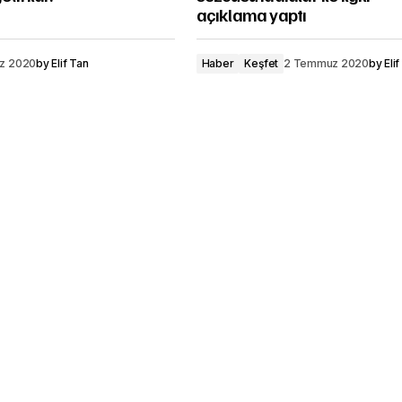
açıklama yaptı
z 2020
by
Elif Tan
Haber
Keşfet
2 Temmuz 2020
by
Eli