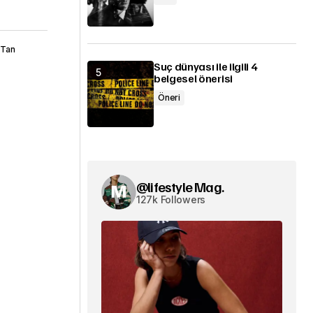
f Tan
Suç dünyası ile ilgili 4
belgesel önerisi
Öneri
@lifestyle Mag.
127k Followers