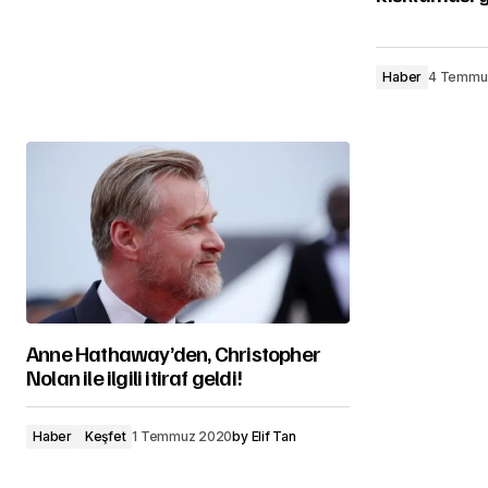
Haber
4 Temmu
Anne Hathaway’den, Christopher
Nolan ile ilgili itiraf geldi!
Haber
Keşfet
1 Temmuz 2020
by
Elif Tan