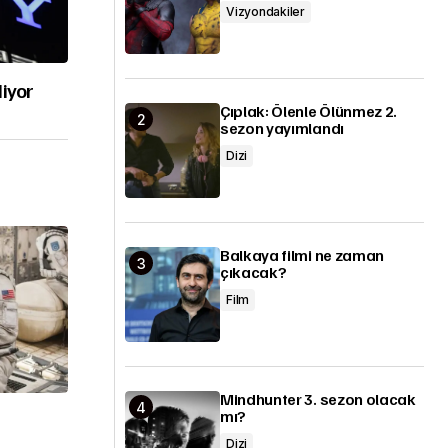
Vizyondakiler
diyor
Çıplak: Ölenle Ölünmez 2.
sezon yayımlandı
Dizi
Balkaya filmi ne zaman
çıkacak?
Film
Mindhunter 3. sezon olacak
mı?
Dizi