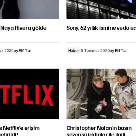
 Naya Rivera gölde
Sony, 62 yıllık ismine veda e
uz 2020
by
Elif Tan
Haber
5 Temmuz 2020
by
Elif Tan
Netflix’e erişim
Christopher Nolan’ın basın
etirildi!
sözcüsü iddialar ile ilgili