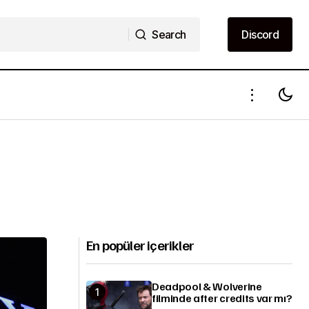
Search
Discord
Search
Discord
En popüler içerikler
Deadpool & Wolverine
filminde after credits var mı?