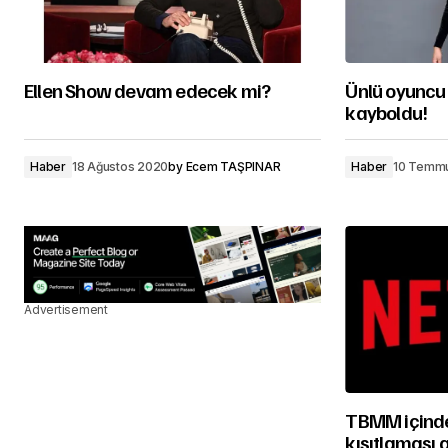
Ellen Show devam edecek mi?
Ünlü oyuncu
kayboldu!
Haber
18 Ağustos 2020
by
Ecem TAŞPINAR
Haber
10 Temm
Advertisement
TBMM içinde 
kısıtlaması g