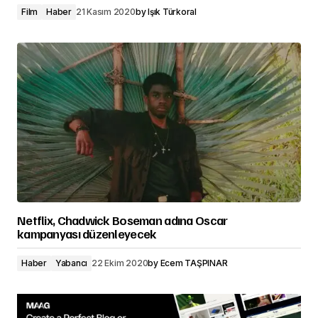
Film
Haber
21 Kasım 2020
by
Işık Türkoral
Netflix, Chadwick Boseman adına Oscar
kampanyası düzenleyecek
Haber
Yabancı
22 Ekim 2020
by
Ecem TAŞPINAR