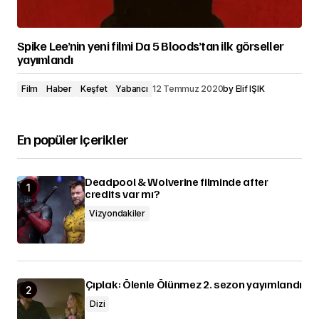
Spike Lee’nin yeni filmi Da 5 Bloods’tan ilk görseller
yayımlandı
Film
Haber
Keşfet
Yabancı
12 Temmuz 2020
by
Elif IŞIK
En popüler içerikler
Deadpool & Wolverine filminde after
credits var mı?
Vizyondakiler
Çıplak: Ölenle Ölünmez 2. sezon yayımlandı
Dizi