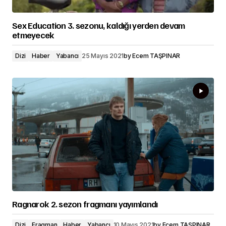
Sex Education 3. sezonu, kaldığı yerden devam
etmeyecek
Dizi
Haber
Yabancı
25 Mayıs 2021
by
Ecem TAŞPINAR
Ragnarok 2. sezon fragmanı yayımlandı
Dizi
Fragman
Haber
Yabancı
10 Mayıs 2021
by
Ecem TAŞPINAR