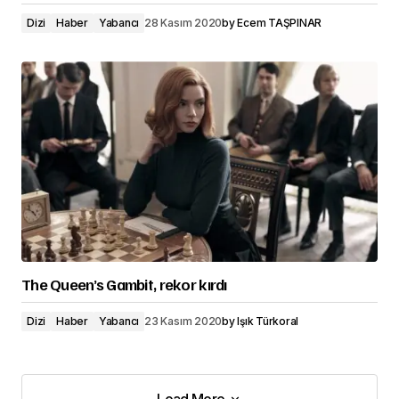
Dizi
Haber
Yabancı
28 Kasım 2020
by
Ecem TAŞPINAR
The Queen’s Gambit, rekor kırdı
Dizi
Haber
Yabancı
23 Kasım 2020
by
Işık Türkoral