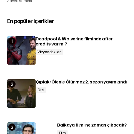
Advertisement
En popüler içerikler
Deadpool & Wolverine filminde after
credits var mı?
Vizyondakiler
Çıplak: Ölenle Ölünmez 2. sezon yayımlandı
Dizi
Balkaya filmi ne zaman çıkacak?
Film