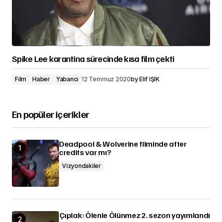
Spike Lee karantina sürecinde kısa film çekti
Film
Haber
Yabancı
12 Temmuz 2020
by
Elif IŞIK
En popüler içerikler
Deadpool & Wolverine filminde after
credits var mı?
Vizyondakiler
Çıplak: Ölenle Ölünmez 2. sezon yayımlandı