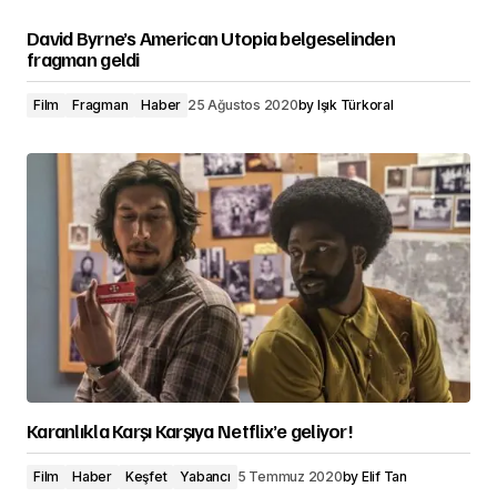
David Byrne’s American Utopia belgeselinden
fragman geldi
Film
Fragman
Haber
25 Ağustos 2020
by
Işık Türkoral
Karanlıkla Karşı Karşıya Netflix’e geliyor!
Film
Haber
Keşfet
Yabancı
5 Temmuz 2020
by
Elif Tan