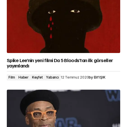
Spike Lee’nin yeni filmi Da 5 Bloods’tan ilk görseller
yayımlandı
Film
Haber
Keşfet
Yabancı
12 Temmuz 2020
by
Elif IŞIK