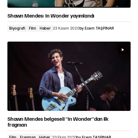
Shawn Mendes: In Wonder yayımlandı
Biyografi
Film
Haber
23 Kasım 2020
by
Ecem TAŞPINAR
Shawn Mendes belgeseli “In Wonder”dan ilk
fragman
Film
Fragman
Haber
20 Ekim 2020
by
Ecem TAŞPINAR