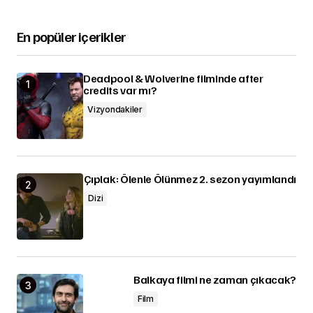
En popüler içerikler
Deadpool & Wolverine filminde after
credits var mı?
Vizyondakiler
Çıplak: Ölenle Ölünmez 2. sezon yayımlandı
Dizi
Balkaya filmi ne zaman çıkacak?
Film