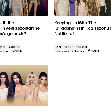
ith the
Keeping Up With The
ın yeni sezonları ne
Kardashians’ın ilk 2 sezonu 
ix’e gelecek?
Netflix’te!
şfet
Yabancı
Dizi
Haber
Yabancı
by
Ecem ÖZMEN
1 Haziran 2020
by
Ecem ÖZMEN