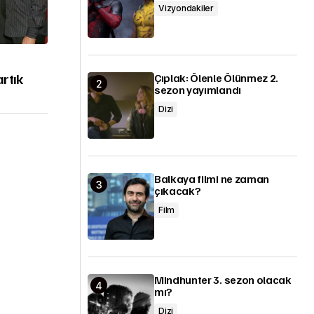
Vizyondakiler
artık
Çıplak: Ölenle Ölünmez 2.
sezon yayımlandı
Dizi
Balkaya filmi ne zaman
çıkacak?
Film
Mindhunter 3. sezon olacak
mı?
Dizi