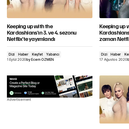
Keeping up with the
Keeping up w
Kardashians’ın 3. ve 4. sezonu
Kardashians’
Netflix’te yayımlandı
zaman Netfl
Dizi
Haber
Keşfet
Yabancı
Dizi
Haber
Ke
1 Eylül 2020
by
Ecem ÖZMEN
17 Ağustos 2020
Advertisement