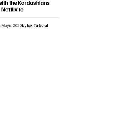
with the Kardashians
Netflix’te
4 Mayıs 2020
by
Işık Türkoral