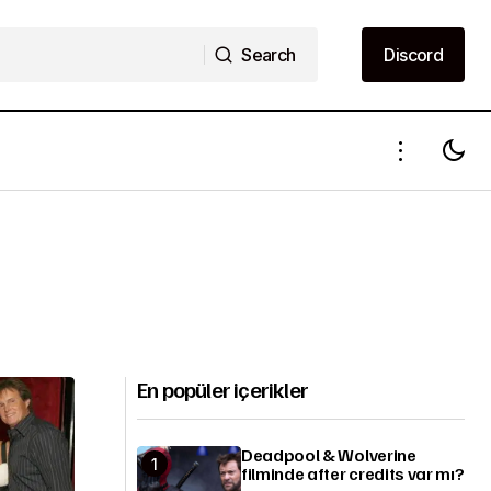
Search
Discord
Search
Discord
En popüler içerikler
Deadpool & Wolverine
filminde after credits var mı?