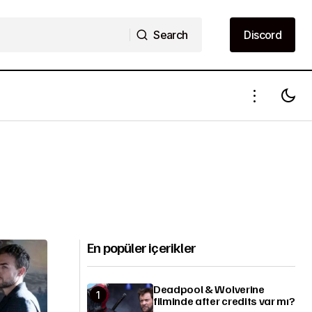
Search
Discord
Search
Discord
En popüler içerikler
Deadpool & Wolverine
filminde after credits var mı?