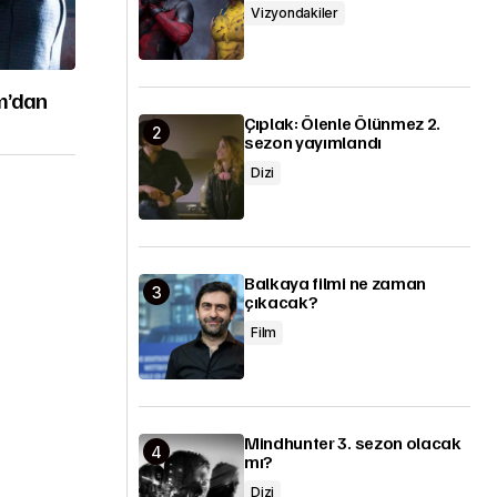
Vizyondakiler
om’dan
Çıplak: Ölenle Ölünmez 2.
sezon yayımlandı
Dizi
Balkaya filmi ne zaman
çıkacak?
Film
Mindhunter 3. sezon olacak
mı?
Dizi