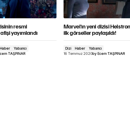
isinin resmi
Marvel’ın yeni dizisi Helstr
afişi yayımlandı
ilk görseller paylaşıldı!
Haber
Yabancı
Dizi
Haber
Yabancı
cem TAŞPINAR
16 Temmuz 2020
by
Ecem TAŞPINAR