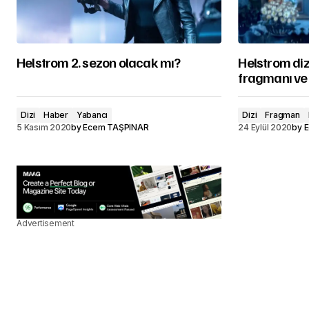
Helstrom 2. sezon olacak mı?
Helstrom diz
fragmanı ve 
Dizi
Haber
Yabancı
Dizi
Fragman
5 Kasım 2020
by
Ecem TAŞPINAR
24 Eylül 2020
by
E
Advertisement