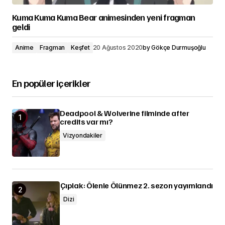
Kuma Kuma Kuma Bear animesinden yeni fragman
geldi
Anime
Fragman
Keşfet
20 Ağustos 2020
by
Gökçe Durmuşoğlu
En popüler içerikler
Deadpool & Wolverine filminde after
credits var mı?
Vizyondakiler
Çıplak: Ölenle Ölünmez 2. sezon yayımlandı
Dizi