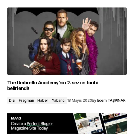
The Umbrella Academy’nin 2. sezon tarihi
belirlendi!
Dizi
Fragman
Haber
Yabancı
18 Mayıs 2020
by
Ecem TAŞPINAR