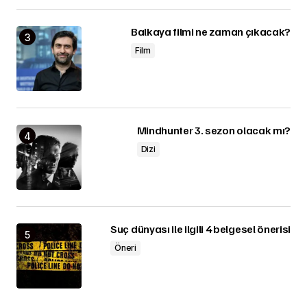
Balkaya filmi ne zaman çıkacak?
Film
Mindhunter 3. sezon olacak mı?
Dizi
Suç dünyası ile ilgili 4 belgesel önerisi
Öneri