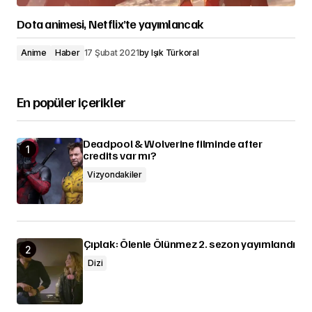
Dota animesi, Netflix’te yayımlancak
Anime
Haber
17 Şubat 2021
by
Işık Türkoral
En popüler içerikler
Deadpool & Wolverine filminde after
credits var mı?
Vizyondakiler
Çıplak: Ölenle Ölünmez 2. sezon yayımlandı
Dizi