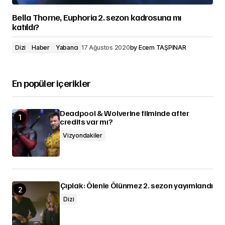
Bella Thorne, Euphoria 2. sezon kadrosuna mı
katıldı?
Dizi
Haber
Yabancı
17 Ağustos 2020
by
Ecem TAŞPINAR
En popüler içerikler
Deadpool & Wolverine filminde after
credits var mı?
Vizyondakiler
Çıplak: Ölenle Ölünmez 2. sezon yayımlandı
Dizi