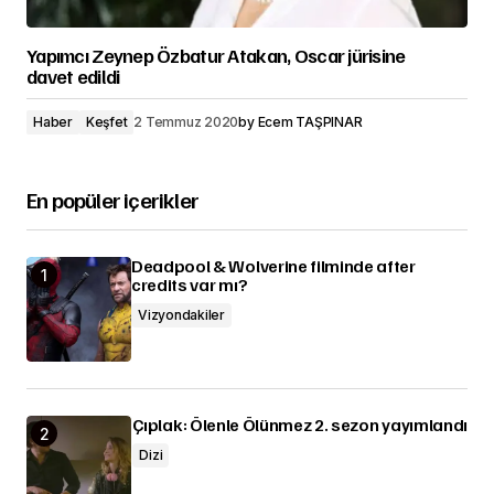
Yapımcı Zeynep Özbatur Atakan, Oscar jürisine
davet edildi
Haber
Keşfet
2 Temmuz 2020
by
Ecem TAŞPINAR
En popüler içerikler
Deadpool & Wolverine filminde after
credits var mı?
Vizyondakiler
Çıplak: Ölenle Ölünmez 2. sezon yayımlandı
Dizi