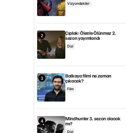
Vizyondakiler
Çıplak: Ölenle Ölünmez 2.
sezon yayımlandı
Dizi
Balkaya filmi ne zaman
çıkacak?
Film
Mindhunter 3. sezon olacak
mı?
Dizi