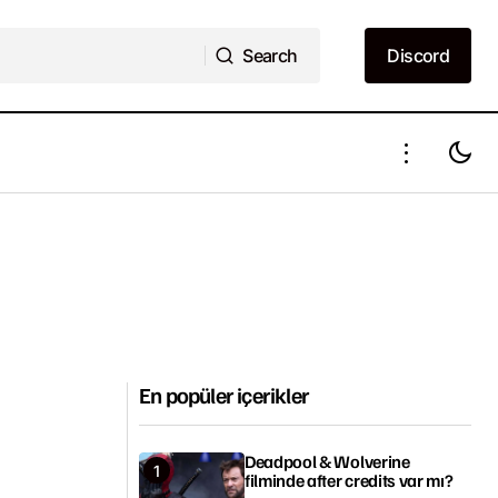
Search
Discord
Search
Discord
En popüler içerikler
Deadpool & Wolverine
filminde after credits var mı?