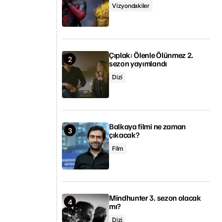
Vizyondakiler
Çıplak: Ölenle Ölünmez 2.
sezon yayımlandı
Dizi
Balkaya filmi ne zaman
çıkacak?
Film
Mindhunter 3. sezon olacak
mı?
Dizi