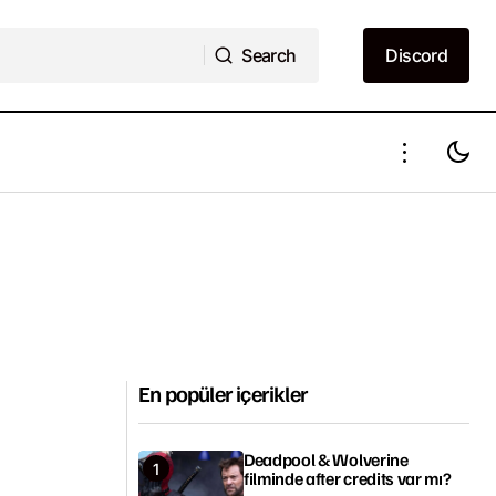
Search
Discord
Search
Discord
En popüler içerikler
Deadpool & Wolverine
filminde after credits var mı?