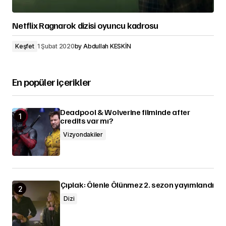
Netflix Ragnarok dizisi oyuncu kadrosu
Keşfet
1 Şubat 2020
by
Abdullah KESKİN
En popüler içerikler
Deadpool & Wolverine filminde after
credits var mı?
Vizyondakiler
Çıplak: Ölenle Ölünmez 2. sezon yayımlandı
Dizi