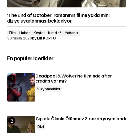
‘The End of October’ romanının filme ya da mini
diziye uyarlanması bekleniyor.
Film
Haber
Keşfet
Kimdir?
Yabancı
30 Nisan 2020
by
Elif KOPTU
En popüler içerikler
Deadpool & Wolverine filminde after
credits var mı?
Vizyondakiler
Çıplak: Ölenle Ölünmez 2. sezon yayımlandı
Dizi