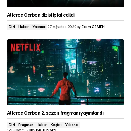
Altered Carbon dizisi iptal edildi
Dizi
Haber
Yabancı
27 Ağustos 2020
by
Ecem ÖZMEN
Altered Carbon 2. sezon fragmanı yayımlandı
Dizi
Fragman
Haber
Keşfet
Yabancı
12 Şubat 2020
by
Işık Türkoral