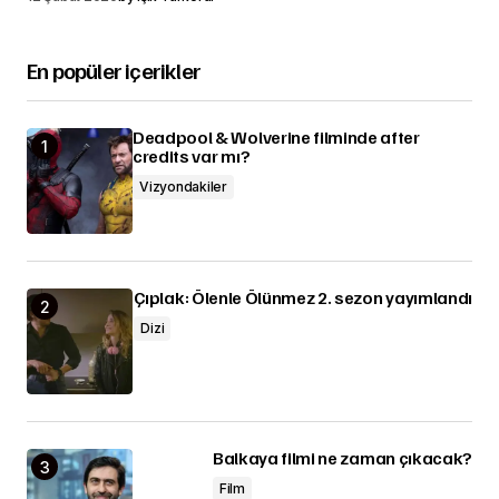
En popüler içerikler
Deadpool & Wolverine filminde after
credits var mı?
Vizyondakiler
Çıplak: Ölenle Ölünmez 2. sezon yayımlandı
Dizi
Balkaya filmi ne zaman çıkacak?
Film