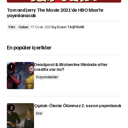
Tom and Jerry The Movie 2021’de HBO Max’te
yayımlanacak
Film
Haber
17 Ocak 2021
by
Ecem TAŞPINAR
En popüler içerikler
Deadpool & Wolverine filminde after
credits var mı?
Vizyondakiler
Çıplak: Ölenle Ölünmez 2. sezon yayımlandı
Dizi