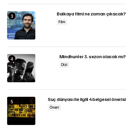
Balkaya filmi ne zaman çıkacak?
Film
Mindhunter 3. sezon olacak mı?
Dizi
Suç dünyası ile ilgili 4 belgesel önerisi
Öneri