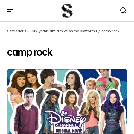
Seyrederiz – Türkiye'nin dizi film ve anime platformu
camp rock
camp rock