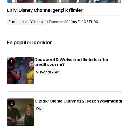
En iyi Disney Channel gençlik filmleri
Film
Liste
Yabancı
11 Temmuz 2020
by
Elif ÖZTÜRK
En popüler içerikler
Deadpool & Wolverine filminde after
credits var mı?
Vizyondakiler
Çıplak: Ölenle Ölünmez 2. sezon yayımlandı
Dizi