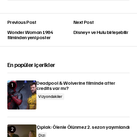
Previous Post
Next Post
Wonder Woman 1984
Disney+ ve Hulu birleşebilir
filminden yeni poster
En popüler içerikler
Deadpool & Wolverine filminde after
credits var mı?
Vizyondakiler
Çıplak: Ölenle Ölünmez 2. sezon yayımlandı
Dizi