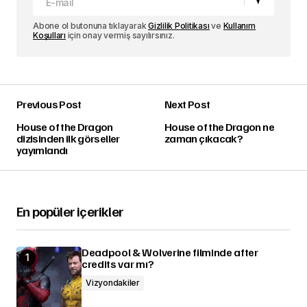
Abone ol butonuna tıklayarak
Gizlilik Politikası
ve
Kullanım
Koşulları
için onay vermiş sayılırsınız.
Previous Post
Next Post
House of the Dragon
House of the Dragon ne
dizisinden ilk görseller
zaman çıkacak?
yayımlandı
En popüler içerikler
Deadpool & Wolverine filminde after
credits var mı?
Vizyondakiler