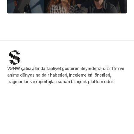
VGNW çatısı altında faaliyet gösteren Seyrederiz; dizi, film ve
anime dünyasına dair haberleri, incelemeleri, önerileri,
fragmanları ve röportajları sunan bir içerik platformudur.
Dizi, film ve animelerle ilgili gündemi
kaçırmayın
E-mail
Abone ol butonuna tıklayarak
Gizlilik Politikası
ve
Kullanım Koşulları
için