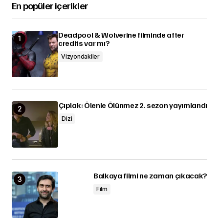
En popüler içerikler
Deadpool & Wolverine filminde after
credits var mı?
Vizyondakiler
Çıplak: Ölenle Ölünmez 2. sezon yayımlandı
Dizi
Balkaya filmi ne zaman çıkacak?
Film