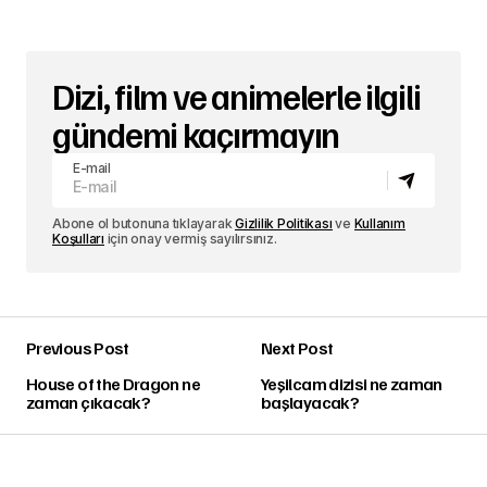
Dizi, film ve animelerle ilgili
gündemi kaçırmayın
E-mail
Abone ol butonuna tıklayarak
Gizlilik Politikası
ve
Kullanım
Koşulları
için onay vermiş sayılırsınız.
Previous Post
Next Post
House of the Dragon ne
Yeşilcam dizisi ne zaman
zaman çıkacak?
başlayacak?