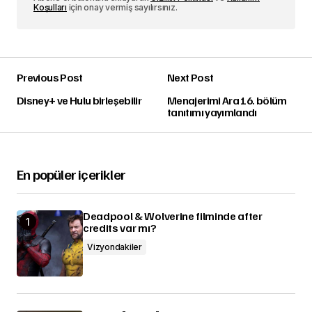
Koşulları
için onay vermiş sayılırsınız.
Previous Post
Next Post
Disney+ ve Hulu birleşebilir
Menajerimi Ara 16. bölüm
tanıtımı yayımlandı
En popüler içerikler
Deadpool & Wolverine filminde after
credits var mı?
Vizyondakiler