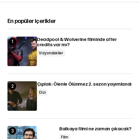
En popüler içerikler
Deadpool & Wolverine filminde after
credits var mı?
Vizyondakiler
Çıplak: Ölenle Ölünmez 2. sezon yayımlandı
Dizi
Balkaya filmi ne zaman çıkacak?
Film