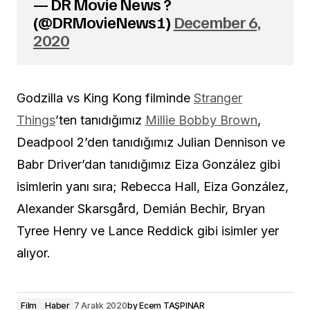
— DR Movie News ?
(@DRMovieNews1)
December 6,
2020
Godzilla vs King Kong filminde
Stranger
Things
’ten tanıdığımız
Millie Bobby Brown
,
Deadpool 2’den tanıdığımız Julian Dennison ve
Babr Driver’dan tanıdığımız Eiza González gibi
isimlerin yanı sıra; Rebecca Hall, Eiza González,
Alexander Skarsgård, Demián Bechir, Bryan
Tyree Henry ve Lance Reddick gibi isimler yer
alıyor.
Film
Haber
7 Aralık 2020
by
Ecem TAŞPINAR