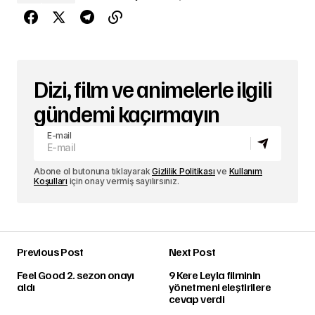
Dizi, film ve animelerle ilgili
gündemi kaçırmayın
E-mail
Abone ol butonuna tıklayarak
Gizlilik Politikası
ve
Kullanım
Koşulları
için onay vermiş sayılırsınız.
Previous Post
Next Post
Feel Good 2. sezon onayı
9 Kere Leyla filminin
aldı
yönetmeni eleştirilere
cevap verdi