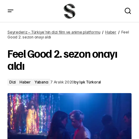
Godzilla vs Kong filminden ilk görüntüler yayımlandı
Seyrederiz – Türkiye'nin dizi film ve anime platformu
Haber
Feel
Good 2. sezon onayı aldı
Feel Good 2. sezon onayı
aldı
Dizi
Haber
Yabancı
7 Aralık 2020
by
Işık Türkoral