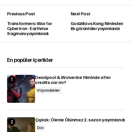
Previous Post
Next Post
Transformers: War for
Godzilla vs Kong filminden
Cybertron - Earthrise
ilk görüntüler yayımlandı
fragmanı yayımlandı
En popüler içerikler
Deadpool & Wolverine filminde after
credits var mı?
Vizyondakiler
Çıplak: Ölenle Ölünmez 2. sezon yayımlandı
Dizi