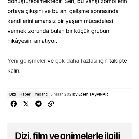
dönüştürebilmektedir. Seri, bu vahşi zombilerin
ortaya çıkışını ve bu ani gelişme sonrasında
kendilerini amansız bir yaşam mücadelesi
vermek zorunda bulan bir küçük grubun
hikâyesini anlatıyor.
Yeni gelişmeler
ve
çok daha fazlası
için takipte
kalın.
Dizi
Haber
Yabancı
5 Nisan 2021
by
Ecem TAŞPINAR
Dizi, film ve animelerle ilgili