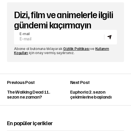
Dizi, film ve animelerle ilgili
gündemi kaçırmayın
E-mail
Abone ol butonuna tıklayarak
Gizlilik Politikası
ve
Kullanım
Koşulları
için onay vermiş sayılırsınız.
Previous Post
Next Post
The Walking Dead 11.
Euphoria 2. sezon
sezon ne zaman?
çekimlerine başlandı
En popüler içerikler