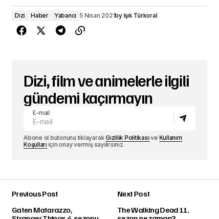
Dizi
Haber
Yabancı
5 Nisan 2021
by
Işık Türkoral
Dizi, film ve animelerle ilgili
gündemi kaçırmayın
E-mail
Abone ol butonuna tıklayarak
Gizlilik Politikası
ve
Kullanım
Koşulları
için onay vermiş sayılırsınız.
Previous Post
Next Post
Gaten Matarazzo,
The Walking Dead 11.
Stranger Things 4. sezonu
sezon ne zaman?