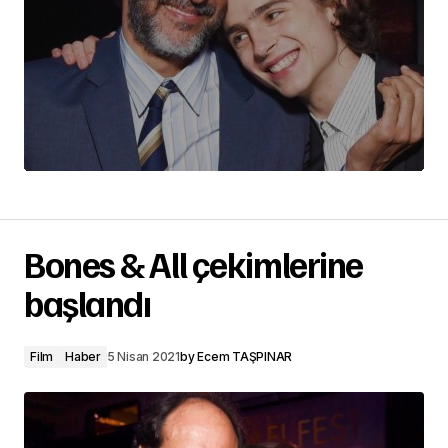
Bones & All çekimlerine
başlandı
Film
Haber
5 Nisan 2021
by
Ecem TAŞPINAR