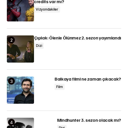
credits var mı?
Vizyondakiler
Çıplak: Ölenle Ölünmez 2. sezon yayımlandı
Dizi
Balkaya filmi ne zaman çıkacak?
Film
Mindhunter 3. sezon olacak mı?
Dizi