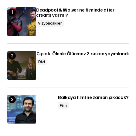
Deadpool & Wolverine filminde after
credits var mı?
Vizyondakiler
Çıplak: Ölenle Ölünmez 2. sezon yayımlandı
Dizi
Balkaya filmi ne zaman çıkacak?
Film