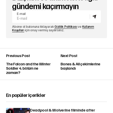
gündemi kaçırmayın
E-mail
Abone ol butonuna tıklayarak
Gizlilik Politikası
ve
Kullanım
Koşulları
için onay vermiş sayılırsınız.
Previous Post
Next Post
The Falcon and the Winter
Bones & All çekimlerine
Soldier 4. bölüm ne
başlandı
zaman?
En popüler içerikler
Deadpool & Wolverine filminde after