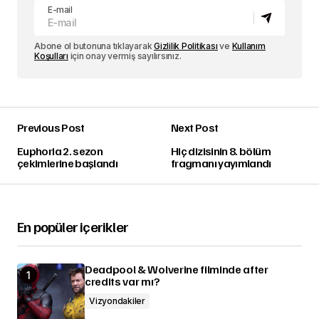
E-mail
Abone ol butonuna tıklayarak
Gizlilik Politikası
ve
Kullanım
Koşulları
için onay vermiş sayılırsınız.
Previous Post
Next Post
Euphoria 2. sezon
Hiç dizisinin 8. bölüm
çekimlerine başlandı
fragmanı yayımlandı
En popüler içerikler
Deadpool & Wolverine filminde after
credits var mı?
Vizyondakiler