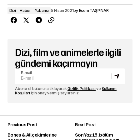
Dizi
Haber
Yabancı
5 Nisan 2021
by
Ecem TAŞPINAR
Dizi, film ve animelerle ilgili
gündemi kaçırmayın
E-mail
Abone ol butonuna tıklayarak
Gizlilik Politikası
ve
Kullanım
Koşulları
için onay vermiş sayılırsınız.
Previous Post
Next Post
Bones & All çekimlerine
Son Yaz 15. bölüm
başlandı
fragmanı yayımlandı