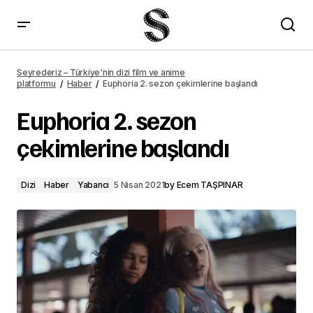
Son Yaz 15. bölüm fragmanı yayımlandı
Seyrederiz – Türkiye'nin dizi film ve anime
platformu
Haber
Euphoria 2. sezon çekimlerine başlandı
Euphoria 2. sezon
çekimlerine başlandı
Dizi
Haber
Yabancı
5 Nisan 2021
by
Ecem TAŞPINAR