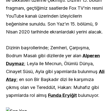
ile dikkatleri üzerine çekmişti. Dizinin 15. bölüm
fragmanı, geçtiğimiz saatlerde Fox TV’nin resmi
YouTube kanalı üzerinden izleyicilerin
beğenisine sunuldu. Son Yaz’ın 15. bölümü, 9
Nisan 2020 tarihinde ekranlardaki yerini alacak.
Dizinin başrollerinde; Zemheri, Çarpışma,
Bodrum Masalı gibi dizilerde yer alan
Alperen
Duymaz
; Leyla ile Mecnun, Ölümlü Dünya,
Cinayet Süsü, Ayla gibi yapımlarda bulunmuş
Ali
Atay
; en son Bir Başkadır dizi ile karşımıza
çıkmış olan ve Tereddüt, Hakan: Muhafız gibi
yapımlarda rol almış
Funda Eryiğit
bulunuyor.