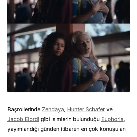
Başrollerinde
Zendaya
,
Hunter Schafer
ve
Jacob Elordi
gibi isimlerin bulunduğu
Euphoria
,
yayımlandığı günden itibaren en çok konuşulan