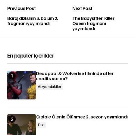
Previous Post
Next Post
Baraj dizisinin 3. bölüm 2.
The Babysitter: Killer
fragmanı yayımlandı
Queen fragmanı
yayımlandı
En popüler içerikler
Deadpool & Wolverine filminde after
credits var mı?
Vizyondakiler
Çıplak: Ölenle Ölünmez 2. sezon yayımlandı
Dizi