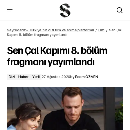
The Human Voice filminden kısa bir klip yayımlandı
Seyrederiz – Türkiye'nin dizi film ve anime platformu
Dizi
Sen Çal
Kapımı 8. bölüm fragmanı yayımlandı
Sen Çal Kapımı 8. bölüm
fragmanı yayımlandı
Dizi
Haber
Yerli
27 Ağustos 2020
by
Ecem ÖZMEN