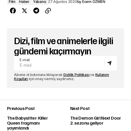
Film
Haber
Yabancı
27 Ağustos 2020
by
Ecem ÖZMEN
Dizi, film ve animelerle ilgili
gündemi kaçırmayın
E-mail
Abone ol butonuna tıklayarak
Gizlilik Politikası
ve
Kullanım
Koşulları
için onay vermiş sayılırsınız.
Previous Post
Next Post
The Babysitter: Killer
The Demon Girl Next Door
Queen fragmanı
2. sezonu geliyor
yayımlandı