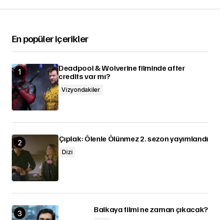
En popüler içerikler
Deadpool & Wolverine filminde after
credits var mı?
Vizyondakiler
Çıplak: Ölenle Ölünmez 2. sezon yayımlandı
Dizi
Balkaya filmi ne zaman çıkacak?