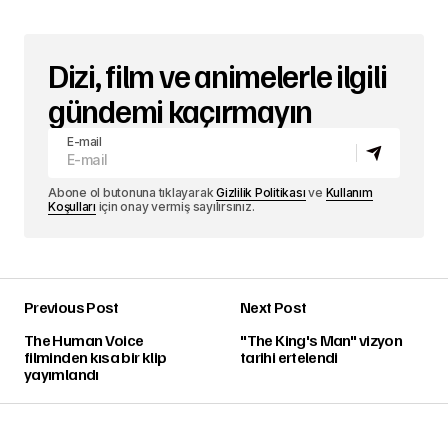
Dizi, film ve animelerle ilgili
gündemi kaçırmayın
E-mail
Abone ol butonuna tıklayarak
Gizlilik Politikası
ve
Kullanım
Koşulları
için onay vermiş sayılırsınız.
Previous Post
Next Post
The Human Voice
''The King's Man'' vizyon
filminden kısa bir klip
tarihi ertelendi
yayımlandı