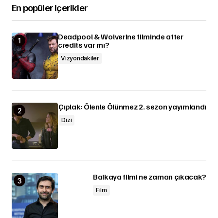
En popüler içerikler
Deadpool & Wolverine filminde after
credits var mı?
Vizyondakiler
Çıplak: Ölenle Ölünmez 2. sezon yayımlandı
Dizi
Balkaya filmi ne zaman çıkacak?
Film