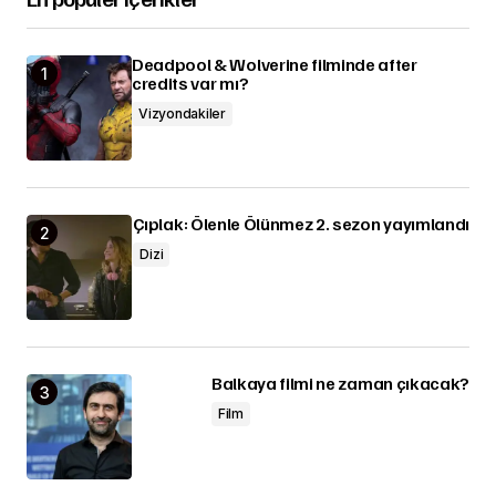
Deadpool & Wolverine filminde after
credits var mı?
Vizyondakiler
Çıplak: Ölenle Ölünmez 2. sezon yayımlandı
Dizi
Balkaya filmi ne zaman çıkacak?
Film