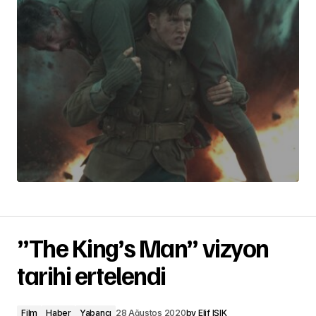
”The King’s Man” vizyon
tarihi ertelendi
Film
Haber
Yabancı
28 Ağustos 2020
by
Elif IŞIK