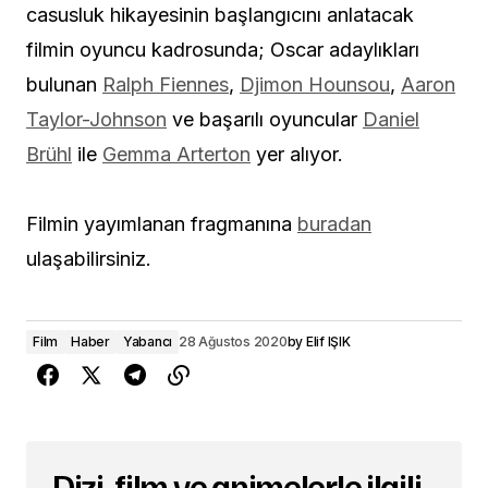
casusluk hikayesinin başlangıcını anlatacak
filmin oyuncu kadrosunda; Oscar adaylıkları
bulunan
Ralph Fiennes
,
Djimon Hounsou
,
Aaron
Taylor-Johnson
ve başarılı oyuncular
Daniel
Brühl
ile
Gemma Arterton
yer alıyor.
Filmin yayımlanan fragmanına
buradan
ulaşabilirsiniz.
Film
Haber
Yabancı
28 Ağustos 2020
by
Elif IŞIK
Dizi, film ve animelerle ilgili