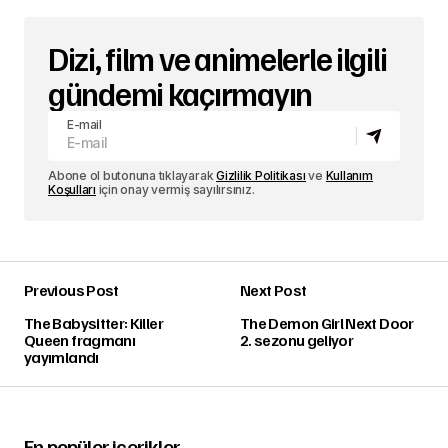
Dizi, film ve animelerle ilgili
gündemi kaçırmayın
E-mail
Abone ol butonuna tıklayarak
Gizlilik Politikası
ve
Kullanım
Koşulları
için onay vermiş sayılırsınız.
Previous Post
Next Post
The Babysitter: Killer
The Demon Girl Next Door
Queen fragmanı
2. sezonu geliyor
yayımlandı
En popüler içerikler