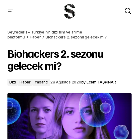
The Flash 7. sezon fragmanı yayımlandı
Seyrederiz – Türkiye'nin dizi film ve anime
platformu
Haber
Biohackers 2. sezonu gelecek mi?
Biohackers 2. sezonu
gelecek mi?
Dizi
Haber
Yabancı
28 Ağustos 2020
by
Ecem TAŞPINAR