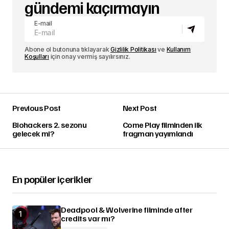
gündemi kaçırmayın
E-mail
Abone ol butonuna tıklayarak
Gizlilik Politikası
ve
Kullanım
Koşulları
için onay vermiş sayılırsınız.
Previous Post
Next Post
Biohackers 2. sezonu
Come Play filminden ilk
gelecek mi?
fragman yayımlandı
En popüler içerikler
Deadpool & Wolverine filminde after
credits var mı?