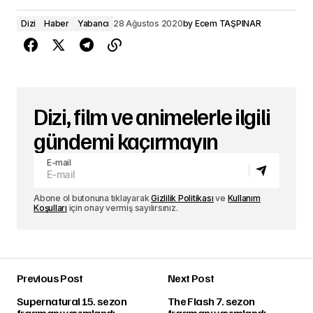
Dizi
Haber
Yabancı
28 Ağustos 2020
by
Ecem TAŞPINAR
Dizi, film ve animelerle ilgili
gündemi kaçırmayın
E-mail
Abone ol butonuna tıklayarak
Gizlilik Politikası
ve
Kullanım
Koşulları
için onay vermiş sayılırsınız.
Previous Post
Next Post
Supernatural 15. sezon
The Flash 7. sezon
fragmanı yayımlandı
fragmanı yayımlandı