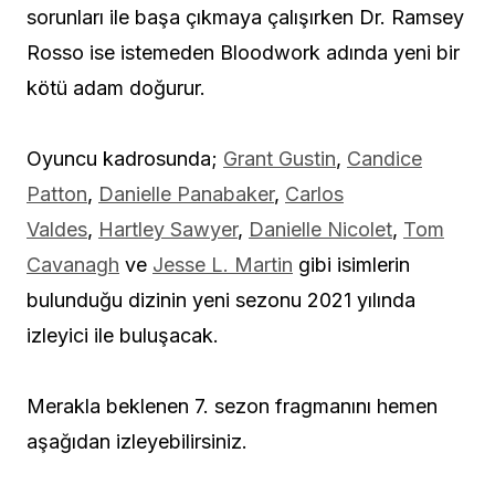
sorunları ile başa çıkmaya çalışırken Dr. Ramsey
Rosso ise istemeden Bloodwork adında yeni bir
kötü adam doğurur.
Oyuncu kadrosunda;
Grant Gustin
,
Candice
Patton
,
Danielle Panabaker
,
Carlos
Valdes
,
Hartley Sawyer
,
Danielle Nicolet
,
Tom
Cavanagh
ve
Jesse L. Martin
gibi isimlerin
bulunduğu dizinin yeni sezonu 2021 yılında
izleyici ile buluşacak.
Merakla beklenen 7. sezon fragmanını hemen
aşağıdan izleyebilirsiniz.