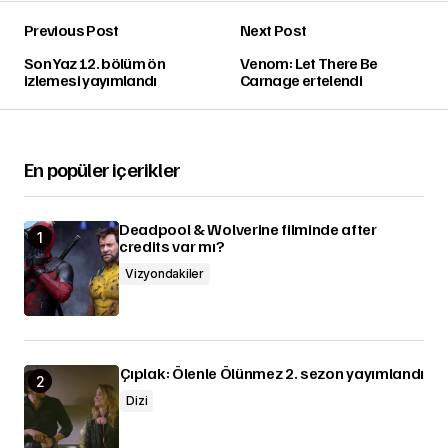
Previous Post
Next Post
Son Yaz 12. bölüm ön
Venom: Let There Be
izlemesi yayımlandı
Carnage ertelendi
En popüler içerikler
Deadpool & Wolverine filminde after
credits var mı?
Vizyondakiler
Çıplak: Ölenle Ölünmez 2. sezon yayımlandı
Dizi