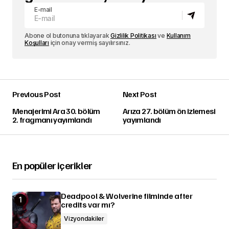
E-mail
Abone ol butonuna tıklayarak
Gizlilik Politikası
ve
Kullanım
Koşulları
için onay vermiş sayılırsınız.
Previous Post
Next Post
Menajerimi Ara 30. bölüm
Arıza 27. bölüm ön izlemesi
2. fragmanı yayımlandı
yayımlandı
En popüler içerikler
Deadpool & Wolverine filminde after
credits var mı?
Vizyondakiler