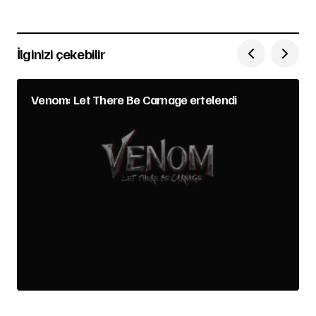
İlginizi çekebilir
Venom: Let There Be Carnage ertelendi