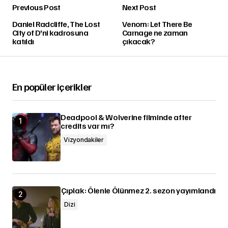
Previous Post
Next Post
Daniel Radcliffe, The Lost
Venom: Let There Be
City of D'ni kadrosuna
Carnage ne zaman
katıldı
çıkacak?
En popüler içerikler
Deadpool & Wolverine filminde after
credits var mı?
Vizyondakiler
Çıplak: Ölenle Ölünmez 2. sezon yayımlandı
Dizi