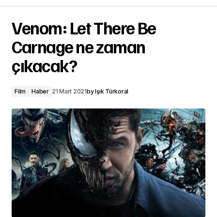
Venom: Let There Be
Carnage ne zaman
çıkacak?
Film
Haber
21 Mart 2021
by
Işık Türkoral