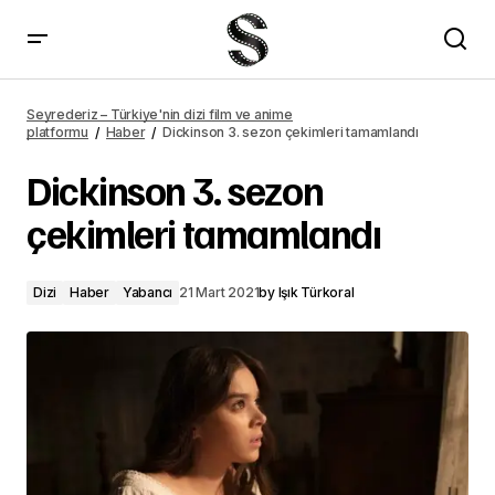
Venom: Let There Be Carnage ne zaman çıkacak?
Seyrederiz – Türkiye'nin dizi film ve anime
platformu
Haber
Dickinson 3. sezon çekimleri tamamlandı
Dickinson 3. sezon
çekimleri tamamlandı
Dizi
Haber
Yabancı
21 Mart 2021
by
Işık Türkoral