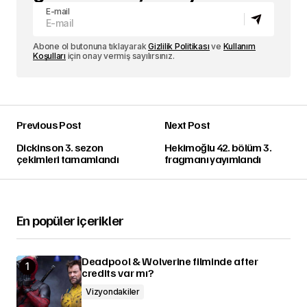
E-mail
Abone ol butonuna tıklayarak
Gizlilik Politikası
ve
Kullanım
Koşulları
için onay vermiş sayılırsınız.
Previous Post
Next Post
Dickinson 3. sezon
Hekimoğlu 42. bölüm 3.
çekimleri tamamlandı
fragmanı yayımlandı
En popüler içerikler
Deadpool & Wolverine filminde after
credits var mı?
Vizyondakiler