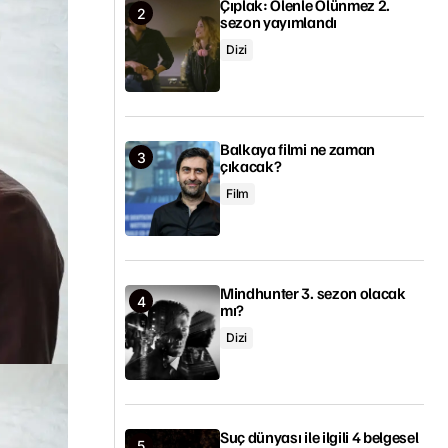
Çıplak: Ölenle Ölünmez 2.
sezon yayımlandı
Dizi
Balkaya filmi ne zaman
çıkacak?
Film
Mindhunter 3. sezon olacak
mı?
Dizi
Suç dünyası ile ilgili 4 belgesel