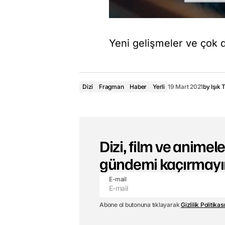
Yeni gelişmeler ve çok da
Dizi
Fragman
Haber
Yerli
19 Mart 2021
by
Işık 
Dizi, film ve animeler
gündemi kaçırmayı
E-mail
Abone ol butonuna tıklayarak
Gizlilik Politikası