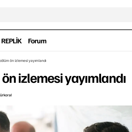
REPLİK
Forum
Arıza 27. bölüm ön izlemesi yayımla
izi
Fragman
Haber
Yerli
 bölüm ön izlemesi yayımlandı
 ön izlemesi yayımlandı
Türkoral