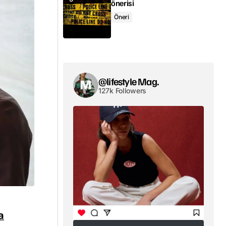
önerisi
Öneri
@lifestyle Mag.
127k Followers
a