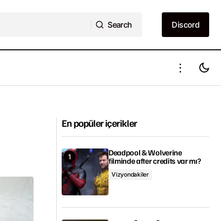
Search
Discord
Search
Discord
ndı
Venom: Let There Be Carnage ertelendi
En popüler içerikler
Deadpool & Wolverine
filminde after credits var mı?
Vizyondakiler