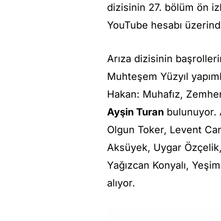
dizisinin 27. bölüm ön i
YouTube hesabı üzerind
Arıza dizisinin başrolle
Muhteşem Yüzyıl yapıml
Hakan: Muhafız, Zemher
Ayşin Turan
bulunuyor.
Olgun Toker, Levent Can
Aksüyek, Uygar Özçelik, 
Yağızcan Konyalı, Yeşim
alıyor.