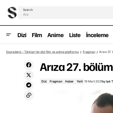
Search
Dizi
Film
Anime
Liste
İnceleme
Son Yaz 12. bölüm ön izlemesi
D
Seyrederiz – Türkiye'nin dizi film ve anime platformu
Fragman
Arıza 27.
yayımlandı
Arıza 27. bölüm
Dizi
Fragman
Haber
Yerli
19 Mart 2021
by
Işık 