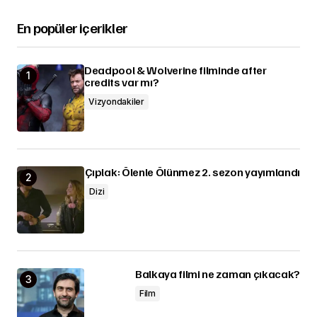
En popüler içerikler
Deadpool & Wolverine filminde after
credits var mı?
Vizyondakiler
Çıplak: Ölenle Ölünmez 2. sezon yayımlandı
Dizi
Balkaya filmi ne zaman çıkacak?
Film