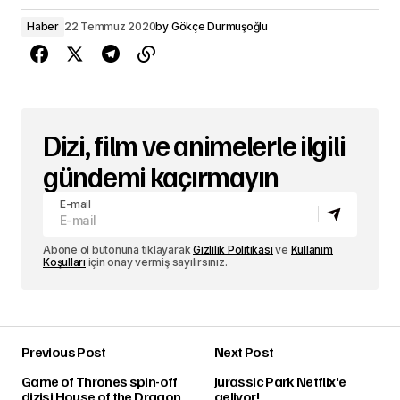
Haber
22 Temmuz 2020
by
Gökçe Durmuşoğlu
Dizi, film ve animelerle ilgili
gündemi kaçırmayın
E-mail
Abone ol butonuna tıklayarak
Gizlilik Politikası
ve
Kullanım
Koşulları
için onay vermiş sayılırsınız.
Previous Post
Next Post
Game of Thrones spin-off
Jurassic Park Netflix'e
dizisi House of the Dragon
geliyor!