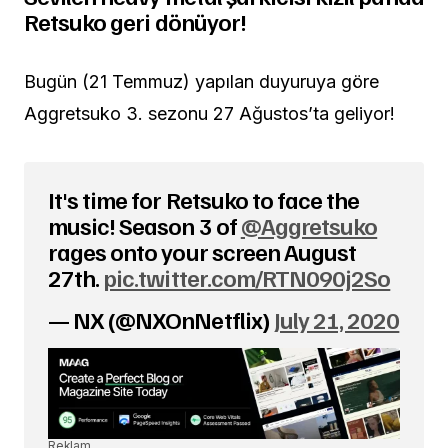
Retsuko geri dönüyor!
Bugün (21 Temmuz) yapılan duyuruya göre
Aggretsuko 3. sezonu 27 Ağustos’ta geliyor!
It's time for Retsuko to face the
music! Season 3 of
@Aggretsuko
rages onto your screen August
27th.
pic.twitter.com/RTN090j2So
— NX (@NXOnNetflix)
July 21, 2020
Reklam