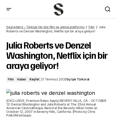
Julia Roberts ve Denzel Washington, Netflix için bir araya geliyor! –
Seyrederiz
Seyrederiz – Türkiye'nin dizi film ve anime platformu
Film
Julia
Roberts ve Denzel Washington, Netflix için bir araya geliyor!
Julia Roberts ve Denzel
Washington, Netflix için bir
araya geliyor!
Film
Haber
Keşfet
21 Temmuz 2020
by
Işık Türkoral
(EXCLUSIVE, Premium Rates Apply) BEVERY HILLS, CA - OCTOBER
12: Denzel Washington and Julia Roberts at The 22nd Annual
American Cinematheque Award at the Beverly Hilton Hotel on
October 12, 2007 in Beverly Hills, California. (Photo by Chris
Polk/WireImage)