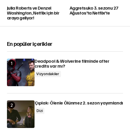
Julia Roberts ve Denzel
Aggretsuko 3. sezonu 27
Washington, Netflix için bir
Ağustos'ta Netflix'te
araya geliyor!
En popüler içerikler
Deadpool & Wolverine filminde after
credits var mı?
Vizyondakiler
Çıplak: Ölenle Ölünmez 2. sezon yayımlandı
Dizi