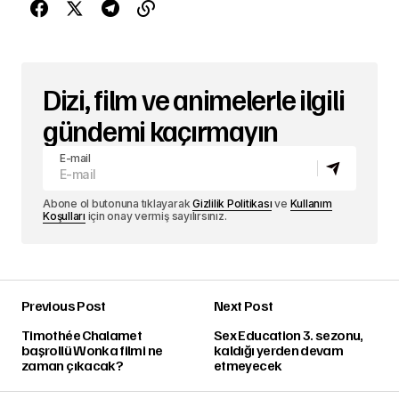
Dizi, film ve animelerle ilgili
gündemi kaçırmayın
E-mail
Abone ol butonuna tıklayarak
Gizlilik Politikası
ve
Kullanım
Koşulları
için onay vermiş sayılırsınız.
Previous Post
Next Post
Timothée Chalamet
Sex Education 3. sezonu,
başrollü Wonka filmi ne
kaldığı yerden devam
zaman çıkacak?
etmeyecek