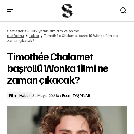
Amazon Prime Türkiye, Haziran 2021 programı
Seyrederiz – Türkiye'nin dizi film ve anime
platformu
Haber
Timothée Chalamet başrollü Wonka filmi ne
zaman çıkacak?
Timothée Chalamet
başrollü Wonka filmi ne
zaman çıkacak?
Film
Haber
24 Mayıs 2021
by
Ecem TAŞPINAR