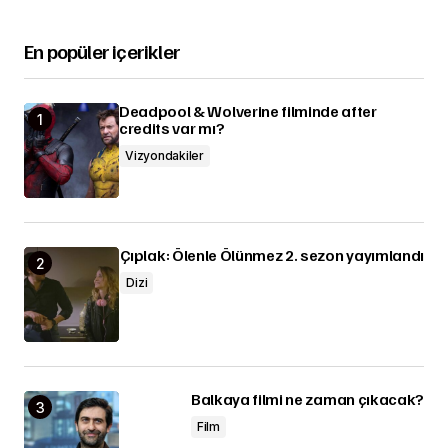
En popüler içerikler
Deadpool & Wolverine filminde after
credits var mı?
Vizyondakiler
Çıplak: Ölenle Ölünmez 2. sezon yayımlandı
Dizi
Balkaya filmi ne zaman çıkacak?
Film