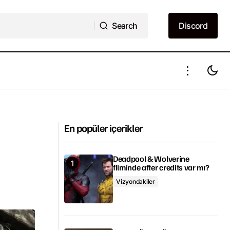
Search
Discord
Search
Discord
Timothée Chalamet başrollü Wonka filmi
ne zaman çıkacak?
En popüler içerikler
Deadpool & Wolverine
filminde after credits var mı?
Vizyondakiler