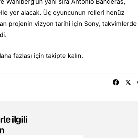
e Wahlberg’ün yanı sıra Antonio Banderas,
elle yer alacak. Üç oyuncunun rolleri henüz
n projenin vizyon tarihi için Sony, takvimlerde
di.
ha fazlası için takipte kalın.
le ilgili
n