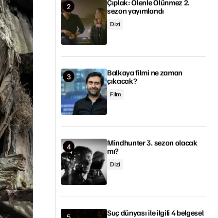
Çıplak: Ölenle Ölünmez 2.
sezon yayımlandı
Dizi
Balkaya filmi ne zaman
çıkacak?
Film
Mindhunter 3. sezon olacak
mı?
Dizi
Suç dünyası ile ilgili 4 belgesel