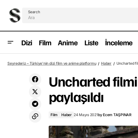
Search
Dizi
Film
Anime
Liste
İnceleme
Timothée Chalamet, Willy Wonka'nın
Seyrederiz – Türkiye'nin dizi film ve anime platformu
Haber
Uncharted fil
gençliğini canlandıracak
Uncharted filmi
paylaşıldı
Film
Haber
24 Mayıs 2021
by
Ecem TAŞPINAR