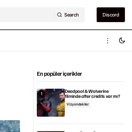
Search
Discord
Search
Discord
ak?
Doctor Strange 2 ne zaman çıkacak?
En popüler içerikler
Deadpool & Wolverine
filminde after credits var mı?
Vizyondakiler