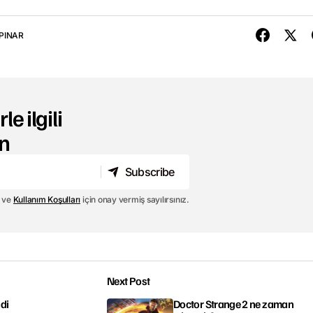
PINAR
le ilgili
n
Subscribe
Subscribe
ve
Kullanım Koşulları
için onay vermiş sayılırsınız.
Next Post
di
Doctor Strange 2 ne zaman