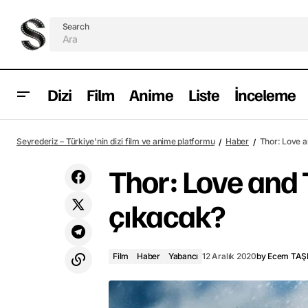
Search
Dizi
Film
Anime
Liste
İnceleme
Captain Marvel 2 ertelendi
Fi
Seyrederiz – Türkiye'nin dizi film ve anime platformu
Haber
Thor: Love 
Thor: Love and
çıkacak?
Film
Haber
Yabancı
12 Aralık 2020
by
Ecem TAŞ