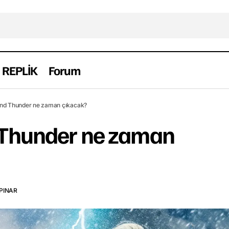
REPLİK
Forum
Thor: Love and Thunder ne zaman çıkac
lm
Haber
Yabancı
and Thunder ne zaman çıkacak?
 Thunder ne zaman
PINAR