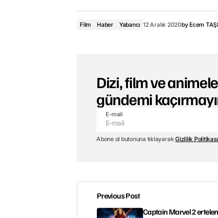
Film
Haber
Yabancı
12 Aralık 2020
by
Ecem TAŞ
Dizi, film ve animeler
gündemi kaçırmayı
E-mail
Abone ol butonuna tıklayarak
Gizlilik Politikası
Previous Post
Captain Marvel 2 ertelen