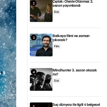
Çıplak: Ölenle Ölünmez 2.
sezon yayımlandı
Dizi
Balkaya filmi ne zaman
çıkacak?
Film
Mindhunter 3. sezon olacak
mı?
Dizi
Suç dünyası ile ilgili 4 belgesel