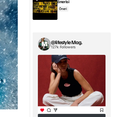
önerisi
Öneri
@lifestyle Mag.
127k Followers