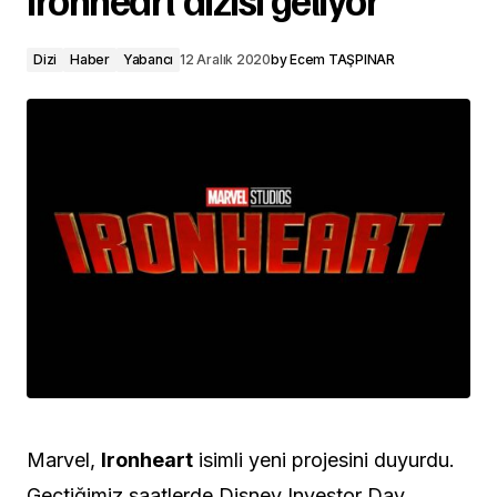
Dizi
Haber
Yabancı
12 Aralık 2020
by
Ecem TAŞPINAR
Marvel,
Ironheart
isimli yeni projesini duyurdu.
Geçtiğimiz saatlerde Disney Investor Day