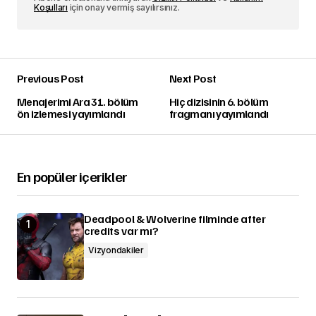
Koşulları
için onay vermiş sayılırsınız.
Previous Post
Next Post
Menajerimi Ara 31. bölüm
Hiç dizisinin 6. bölüm
ön izlemesi yayımlandı
fragmanı yayımlandı
En popüler içerikler
Deadpool & Wolverine filminde after
credits var mı?
Vizyondakiler