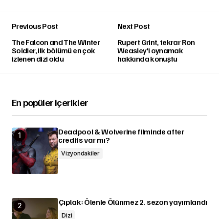
Previous Post
Next Post
The Falcon and The Winter
Rupert Grint, tekrar Ron
Soldier, ilk bölümü en çok
Weasley'i oynamak
izlenen dizi oldu
hakkında konuştu
En popüler içerikler
Deadpool & Wolverine filminde after
credits var mı?
Vizyondakiler
Çıplak: Ölenle Ölünmez 2. sezon yayımlandı
Dizi