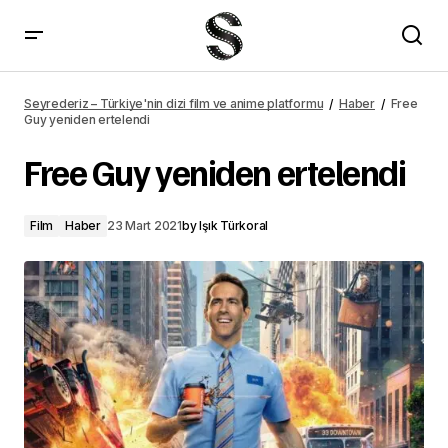
Death on the Nile yeniden ertelendi
Seyrederiz – Türkiye'nin dizi film ve anime platformu
Haber
Free
Guy yeniden ertelendi
Free Guy yeniden ertelendi
Film
Haber
23 Mart 2021
by
Işık Türkoral