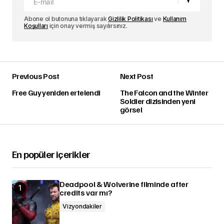
Abone ol butonuna tıklayarak
Gizlilik Politikası
ve
Kullanım
Koşulları
için onay vermiş sayılırsınız.
Previous Post
Next Post
Free Guy yeniden ertelendi
The Falcon and the Winter
Soldier dizisinden yeni
görsel
En popüler içerikler
Deadpool & Wolverine filminde after
credits var mı?
Vizyondakiler