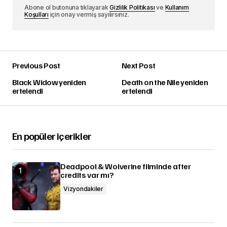
Abone ol butonuna tıklayarak
Gizlilik Politikası
ve
Kullanım
Koşulları
için onay vermiş sayılırsınız.
Previous Post
Next Post
Black Widow yeniden
Death on the Nile yeniden
ertelendi
ertelendi
En popüler içerikler
Deadpool & Wolverine filminde after
credits var mı?
Vizyondakiler