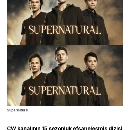
Supernatural
CW kanalının 15 sezonluk efsaneleşmiş dizisi