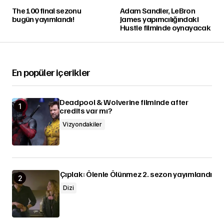
The 100 final sezonu
Adam Sandler, LeBron
bugün yayımlandı!
James yapımcılığındaki
Hustle filminde oynayacak
En popüler içerikler
Deadpool & Wolverine filminde after
credits var mı?
Vizyondakiler
Çıplak: Ölenle Ölünmez 2. sezon yayımlandı
Dizi