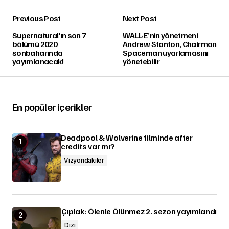
Previous Post
Next Post
Supernatural'ın son 7
WALL·E’nin yönetmeni
bölümü 2020
Andrew Stanton, Chairman
sonbaharında
Spaceman uyarlamasını
yayımlanacak!
yönetebilir
En popüler içerikler
Deadpool & Wolverine filminde after
credits var mı?
Vizyondakiler
Çıplak: Ölenle Ölünmez 2. sezon yayımlandı
Dizi