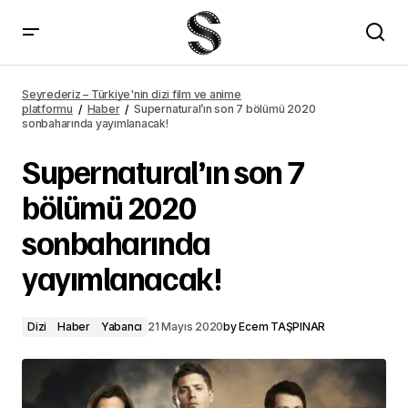
Adam Sandler, LeBron James yapımcılığındaki Hustle filminde oynayacak
Seyrederiz – Türkiye'nin dizi film ve anime
platformu
Haber
Supernatural’ın son 7 bölümü 2020
sonbaharında yayımlanacak!
Supernatural’ın son 7
bölümü 2020
sonbaharında
yayımlanacak!
Dizi
Haber
Yabancı
21 Mayıs 2020
by
Ecem TAŞPINAR