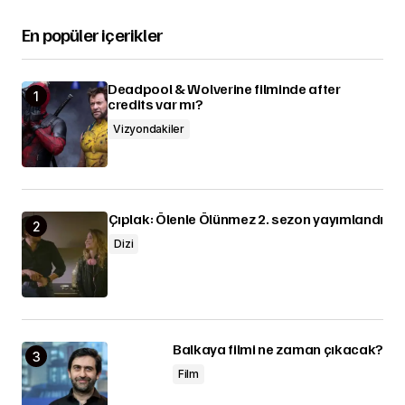
En popüler içerikler
Deadpool & Wolverine filminde after
credits var mı?
Vizyondakiler
Çıplak: Ölenle Ölünmez 2. sezon yayımlandı
Dizi
Balkaya filmi ne zaman çıkacak?
Film