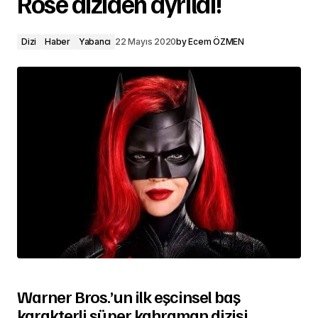
Rose diziden ayrıldı!
Dizi
Haber
Yabancı
22 Mayıs 2020
by
Ecem ÖZMEN
Warner Bros.’un ilk eşcinsel baş
karakterli süper kahraman dizisi