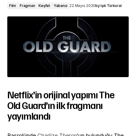
Film
Fragman
Keşfet
Yabancı
22 Mayıs 2020
by
Işık Türkoral
Netflix’in orijinal yapımı The
Old Guard’ın ilk fragmanı
yayımlandı
Başrolünde
Charlize Theron
‘un bulunduğu The