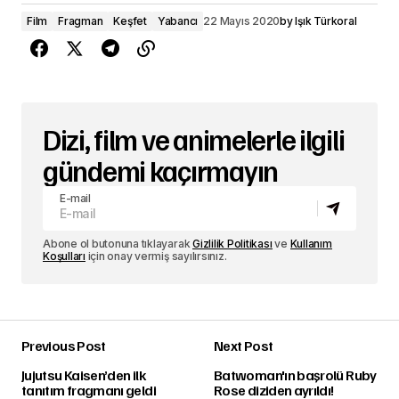
Film
Fragman
Keşfet
Yabancı
22 Mayıs 2020
by
Işık Türkoral
Dizi, film ve animelerle ilgili
gündemi kaçırmayın
E-mail
Abone ol butonuna tıklayarak
Gizlilik Politikası
ve
Kullanım
Koşulları
için onay vermiş sayılırsınız.
Previous Post
Next Post
Jujutsu Kaisen’den ilk
Batwoman'ın başrolü Ruby
tanıtım fragmanı geldi
Rose diziden ayrıldı!