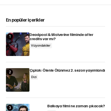
En popüler içerikler
Deadpool & Wolverine filminde after
credits var mı?
Vizyondakiler
Çıplak: Ölenle Ölünmez 2. sezon yayımlandı
Dizi
Balkaya filmi ne zaman çıkacak?