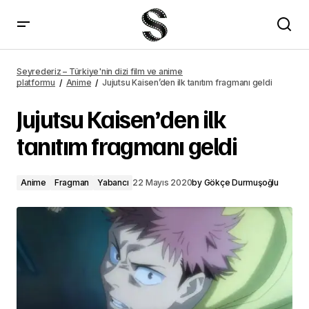
Jujutsu Kaisen’den ilk tanıtım fragmanı geldi – Seyrederiz
Seyrederiz – Türkiye'nin dizi film ve anime
platformu
Anime
Jujutsu Kaisen’den ilk tanıtım fragmanı geldi
Jujutsu Kaisen’den ilk
tanıtım fragmanı geldi
Anime
Fragman
Yabancı
22 Mayıs 2020
by
Gökçe Durmuşoğlu