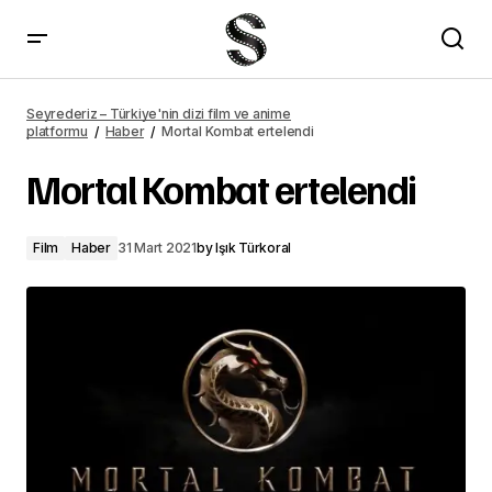
The Irregulars 2. sezon olacak mı?
Seyrederiz – Türkiye'nin dizi film ve anime
platformu
Haber
Mortal Kombat ertelendi
Mortal Kombat ertelendi
Film
Haber
31 Mart 2021
by
Işık Türkoral