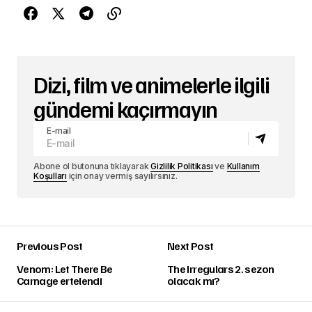
Dizi, film ve animelerle ilgili
gündemi kaçırmayın
E-mail
Abone ol butonuna tıklayarak
Gizlilik Politikası
ve
Kullanım
Koşulları
için onay vermiş sayılırsınız.
Previous Post
Next Post
Venom: Let There Be
The Irregulars 2. sezon
Carnage ertelendi
olacak mı?