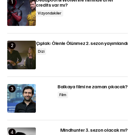
credits var mı?
Vizyondakiler
Çıplak: Ölenle Ölünmez 2. sezon yayımlandı
Dizi
Balkaya filmi ne zaman çıkacak?
Film
Mindhunter 3. sezon olacak mı?