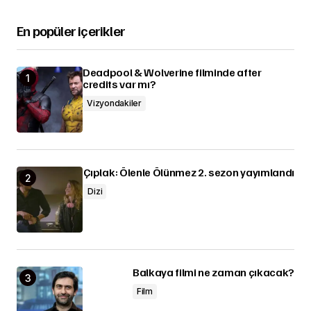
En popüler içerikler
Deadpool & Wolverine filminde after
credits var mı?
Vizyondakiler
Çıplak: Ölenle Ölünmez 2. sezon yayımlandı
Dizi
Balkaya filmi ne zaman çıkacak?
Film