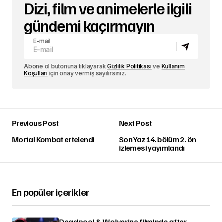
Dizi, film ve animelerle ilgili
gündemi kaçırmayın
E-mail
Abone ol butonuna tıklayarak
Gizlilik Politikası
ve
Kullanım
Koşulları
için onay vermiş sayılırsınız.
Previous Post
Next Post
Mortal Kombat ertelendi
Son Yaz 14. bölüm 2. ön
izlemesi yayımlandı
En popüler içerikler
Deadpool & Wolverine filminde after