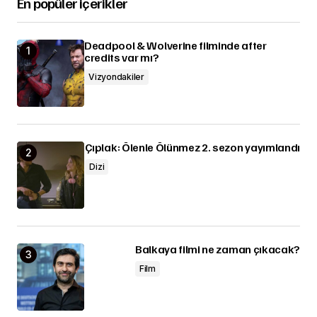
En popüler içerikler
Deadpool & Wolverine filminde after
credits var mı?
Vizyondakiler
Çıplak: Ölenle Ölünmez 2. sezon yayımlandı
Dizi
Balkaya filmi ne zaman çıkacak?
Film