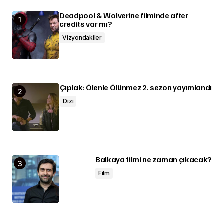
Deadpool & Wolverine filminde after
credits var mı?
Vizyondakiler
Çıplak: Ölenle Ölünmez 2. sezon yayımlandı
Dizi
Balkaya filmi ne zaman çıkacak?
Film