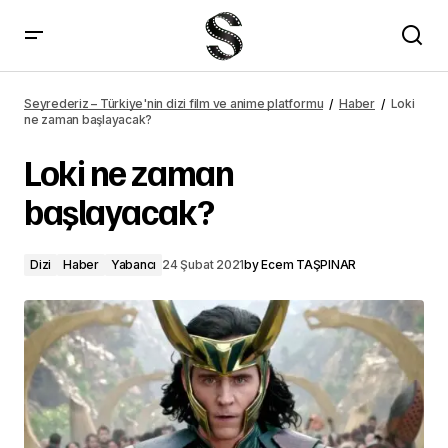
Loki ne zaman başlayacak? – Seyrederiz
Seyrederiz – Türkiye'nin dizi film ve anime platformu
Haber
Loki
ne zaman başlayacak?
Loki ne zaman
başlayacak?
Dizi
Haber
Yabancı
24 Şubat 2021
by
Ecem TAŞPINAR